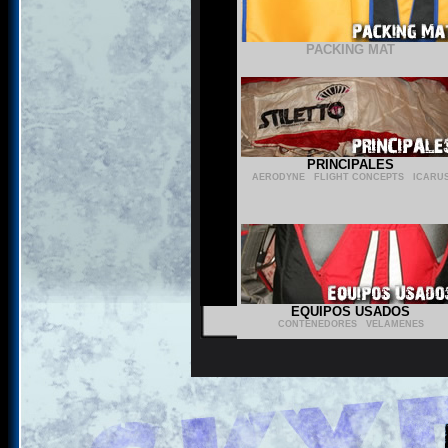
PACKING MAT
PRINCIPALES
AERODYNE
-
FLIGHT CONCEPTS
-
ICARU
EQUIPOS USADOS
CONTENEDORES
-
VELAMENES