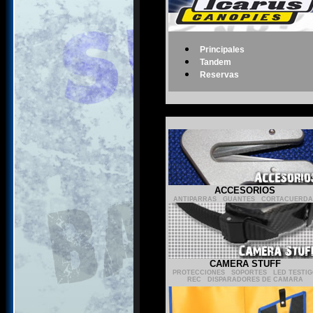
Principales
Tandem
Reservas
Navegar por Categoria:
ACCESORIOS
ANTIPARRAS
-
GUANTES
-
CORTACUERDA
CAMERA STUFF
PROTECCIONES
-
SOPORTES
-
LED TESTI
REC
-
DISPARADORES DE CAMARA