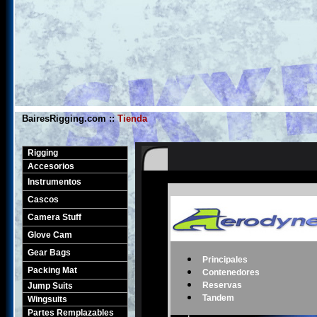
BairesRigging.com ::
Tienda
Rigging
Accesorios
Navegar por Marca:
Instrumentos
Cascos
Camera Stuff
Glove Cam
Gear Bags
Principales
Packing Mat
Contenedores
Reservas
Jump Suits
Tandem
Wingsuits
Partes Remplazables