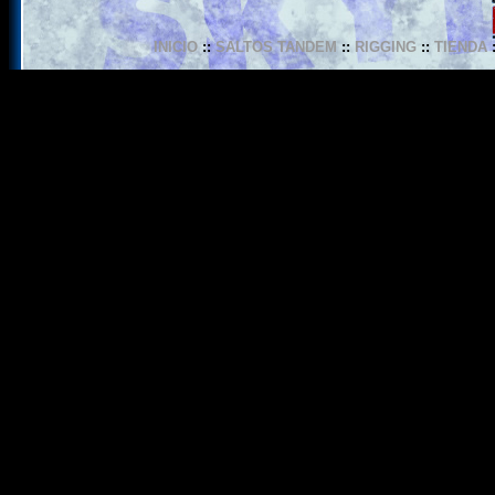
INICIO
::
SALTOS TANDEM
::
RIGGING
::
TIENDA