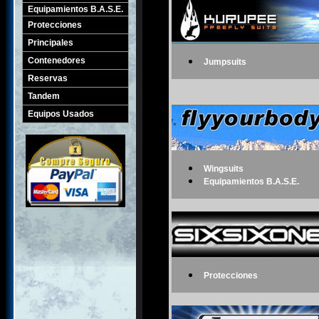
Equipamientos B.A.S.E.
Protecciones
Principales
Contenedores
Jumpsuits
Reservas
Tandem
Equipos Usados
Wingsuits
Equipamientos B.A.S.E.
Protecciones